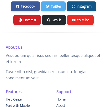
Facebook
Twitter
Instagram
Pinterest
Github
Youtube
About Us
Vestibulum quis risus sed nisl pellentesque aliquet et
et lorem.
Fusce nibh nisl, gravida nec ipsum eu, feugiat
condimentum velit.
Features
Support
Help Center
Home
Paid with Mobile
About