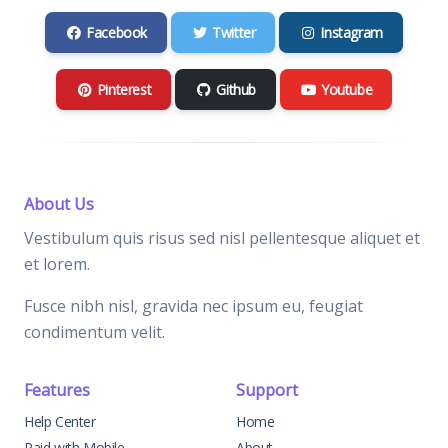
Facebook
Twitter
Instagram
Pinterest
Github
Youtube
About Us
Vestibulum quis risus sed nisl pellentesque aliquet et
et lorem.
Fusce nibh nisl, gravida nec ipsum eu, feugiat
condimentum velit.
Features
Support
Help Center
Home
Paid with Mobile
About