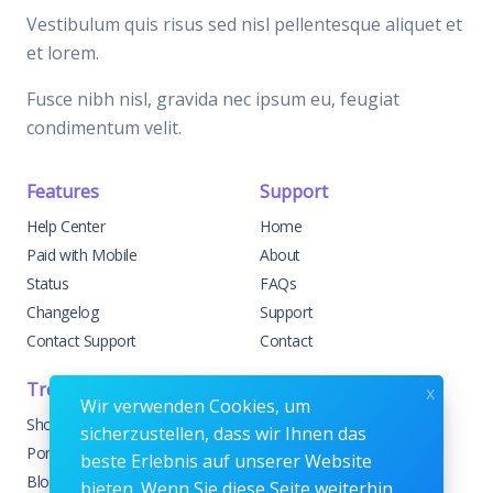
Vestibulum quis risus sed nisl pellentesque aliquet et
et lorem.
Fusce nibh nisl, gravida nec ipsum eu, feugiat
condimentum velit.
Features
Support
Help Center
Home
Paid with Mobile
About
Status
FAQs
Changelog
Support
Contact Support
Contact
Trending
Legal
x
Wir verwenden Cookies, um
Shop
Knowledge Center
sicherzustellen, dass wir Ihnen das
Portfolio
Custom Development
beste Erlebnis auf unserer Website
Blog
Sponsorships
bieten. Wenn Sie diese Seite weiterhin