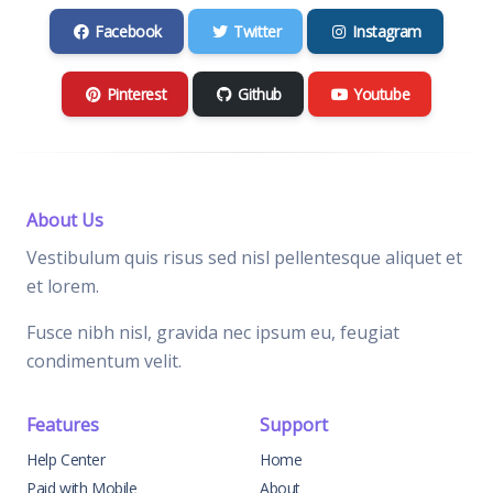
Facebook
Twitter
Instagram
Pinterest
Github
Youtube
About Us
Vestibulum quis risus sed nisl pellentesque aliquet et
et lorem.
Fusce nibh nisl, gravida nec ipsum eu, feugiat
condimentum velit.
Features
Support
Help Center
Home
Paid with Mobile
About