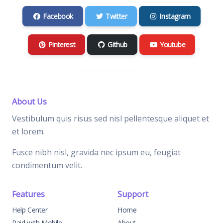
Facebook
Twitter
Instagram
Pinterest
Github
Youtube
About Us
Vestibulum quis risus sed nisl pellentesque aliquet et
et lorem.
Fusce nibh nisl, gravida nec ipsum eu, feugiat
condimentum velit.
Features
Support
Help Center
Home
Paid with Mobile
About