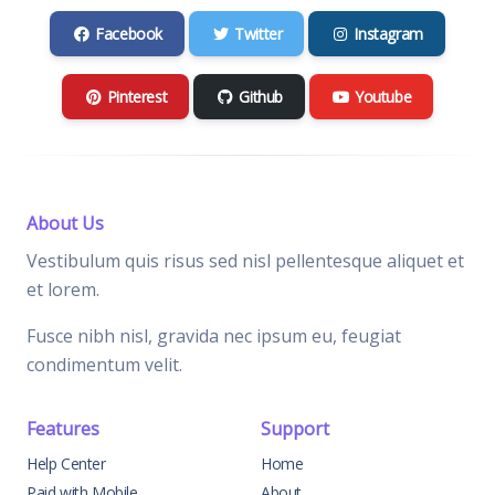
Facebook
Twitter
Instagram
Pinterest
Github
Youtube
About Us
Vestibulum quis risus sed nisl pellentesque aliquet et
et lorem.
Fusce nibh nisl, gravida nec ipsum eu, feugiat
condimentum velit.
Features
Support
Help Center
Home
Paid with Mobile
About