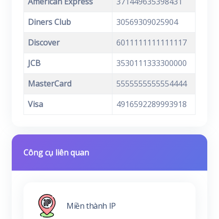
American Express
371449635398431
Diners Club
30569309025904
Discover
6011111111111117
JCB
3530111333300000
MasterCard
5555555555554444
Visa
4916592289993918
Công cụ liên quan
Miền thành IP