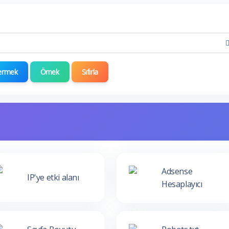
ermek
Örnek
Sıfırla
Adsense
IP'ye etki alanı
Hesaplayıcı