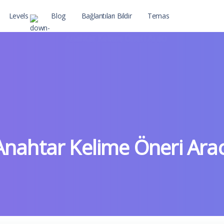
Levels
Blog
Bağlantıları Bildir
Temas
Level 2
Level 2 with child
Anahtar Kelime Öneri Arac