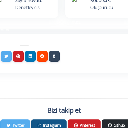
Sayfa Boyutu
Robots.txt
Denetleyicisi
Oluşturucu
Bizi takip et
Twitter
Instagram
Pinterest
Github