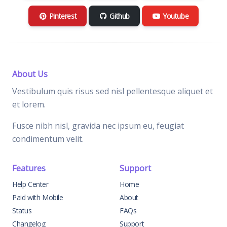
Pinterest
Github
Youtube
About Us
Vestibulum quis risus sed nisl pellentesque aliquet et
et lorem.
Fusce nibh nisl, gravida nec ipsum eu, feugiat
condimentum velit.
Features
Support
Help Center
Home
Paid with Mobile
About
Status
FAQs
Changelog
Support