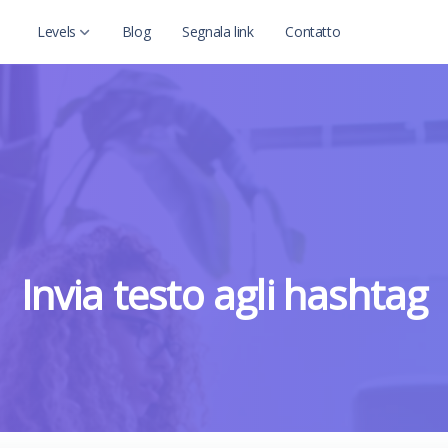
Levels
Blog
Segnala link
Contatto
Level 2
Level 2 with child
Invia testo agli hashtag