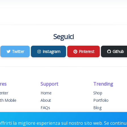
Seguici
Twitter
Instagram
Pinterest
Github
res
Support
Trending
enter
Home
Shop
ith Mobile
About
Portfolio
FAQs
Blog
elog
Support
Events
t Support
Contact
Forums
offrirti la migliore esperienza sul nostro sito web. Se continui