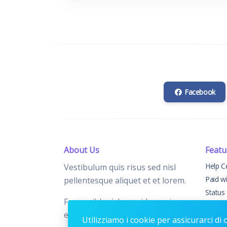
Facebook
About Us
Featu
Help C
Vestibulum quis risus sed nisl
Paid w
pellentesque aliquet et et lorem.
Status
Fusce nibh nisl, gravida nec ipsum
Chang
eu, feugiat condimentum velit.
Contac
Utilizziamo i cookie per assicurarci di 