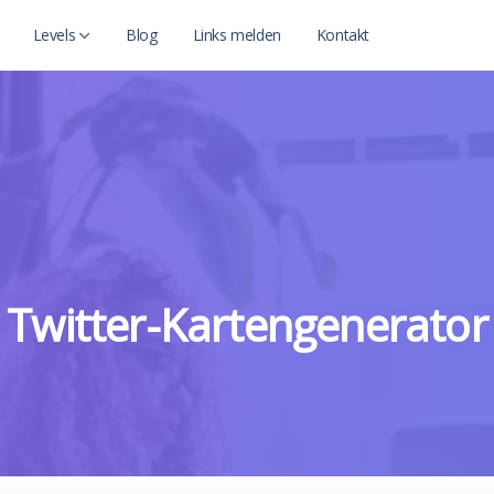
Levels
Blog
Links melden
Kontakt
Level 2
Level 2 with child
Twitter-Kartengenerator