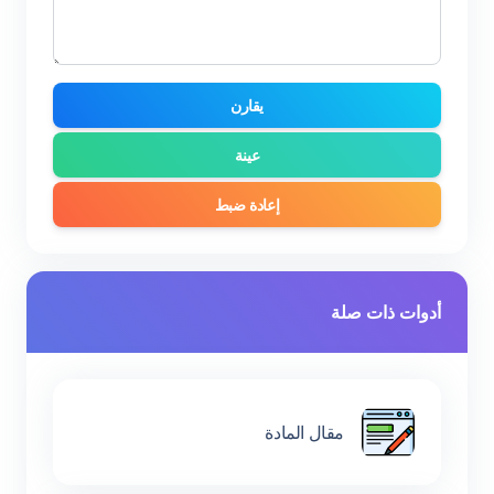
يقارن
عينة
إعادة ضبط
أدوات ذات صلة
مقال المادة