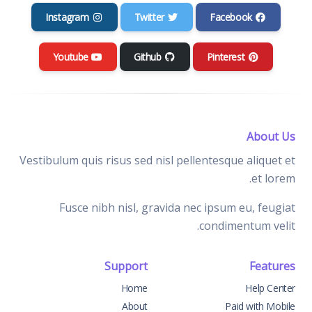
Instagram
Twitter
Facebook
Youtube
Github
Pinterest
About Us
Vestibulum quis risus sed nisl pellentesque aliquet et
et lorem.
Fusce nibh nisl, gravida nec ipsum eu, feugiat
condimentum velit.
Support
Features
Home
Help Center
About
Paid with Mobile