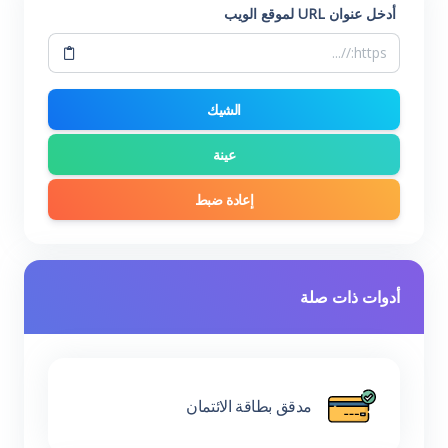
أدخل عنوان URL لموقع الويب
الشيك
عينة
إعادة ضبط
أدوات ذات صلة
مدقق بطاقة الائتمان