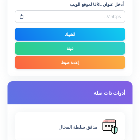
أدخل عنوان URL لموقع الويب
الشيك
عينة
إعادة ضبط
أدوات ذات صلة
مدقق سلطة المجال