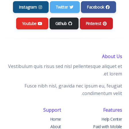
Instagram
Twitter
Facebook
Youtube
Github
Pinterest
About Us
Vestibulum quis risus sed nisl pellentesque aliquet et
et lorem.
Fusce nibh nisl, gravida nec ipsum eu, feugiat
condimentum velit.
Support
Features
Home
Help Center
About
Paid with Mobile